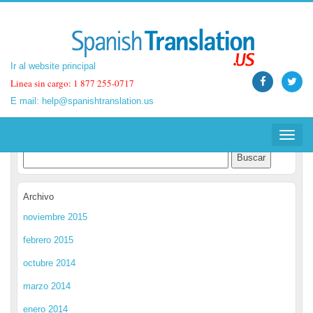
Ir al website principal
Ir al website principal
Linea sin cargo: 1 877 255-0717
Linea sin cargo: 1 877 255-0717
E mail:
E mail:
help@spanishtranslation.us
help@spanishtranslation.us
Spanish Translation Blog
Toggle
Toggle
navigat
navigat
Archivo
noviembre 2015
febrero 2015
octubre 2014
marzo 2014
enero 2014