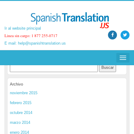
Ir al website principal
Ir al website principal
Linea sin cargo: 1 877 255-0717
Linea sin cargo: 1 877 255-0717
E mail:
E mail:
help@spanishtranslation.us
help@spanishtranslation.us
Spanish Translation Blog
Toggle
Toggle
navigat
navigat
Archivo
noviembre 2015
febrero 2015
octubre 2014
marzo 2014
enero 2014