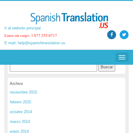
Ir al website principal
Ir al website principal
Linea sin cargo: 1 877 255-0717
Linea sin cargo: 1 877 255-0717
E mail:
E mail:
help@spanishtranslation.us
help@spanishtranslation.us
Spanish Translation Blog
Toggle
Toggle
navigat
navigat
Archivo
noviembre 2015
febrero 2015
octubre 2014
marzo 2014
enero 2014