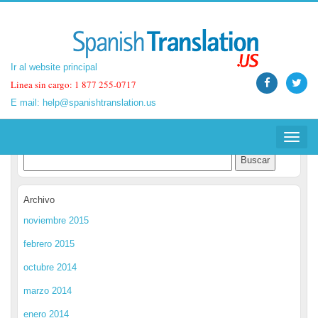
Ir al website principal
Ir al website principal
Linea sin cargo: 1 877 255-0717
Linea sin cargo: 1 877 255-0717
E mail:
E mail:
help@spanishtranslation.us
help@spanishtranslation.us
Spanish Translation Blog
Toggle
Toggle
navigat
navigat
Archivo
noviembre 2015
febrero 2015
octubre 2014
marzo 2014
enero 2014