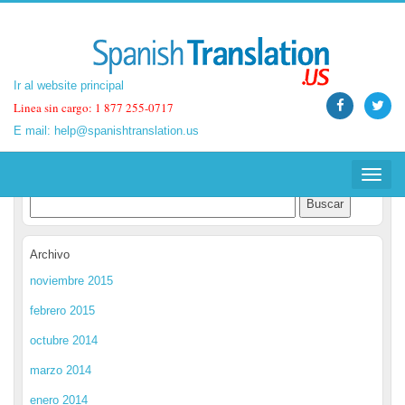
Ir al website principal
Ir al website principal
Linea sin cargo: 1 877 255-0717
Linea sin cargo: 1 877 255-0717
E mail:
E mail:
help@spanishtranslation.us
help@spanishtranslation.us
Spanish Translation Blog
Toggle
Toggle
navigat
navigat
Archivo
noviembre 2015
febrero 2015
octubre 2014
marzo 2014
enero 2014