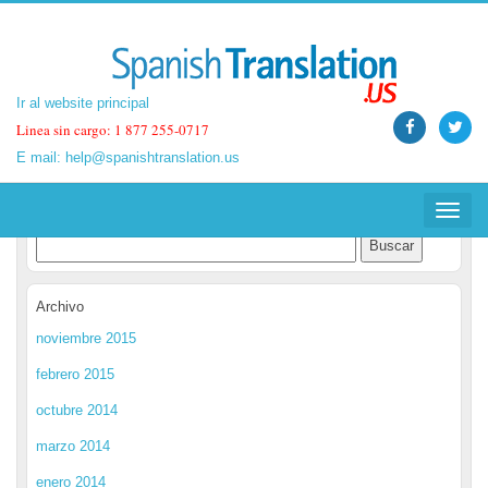
Ir al website principal
Ir al website principal
Linea sin cargo: 1 877 255-0717
Linea sin cargo: 1 877 255-0717
E mail:
E mail:
help@spanishtranslation.us
help@spanishtranslation.us
Spanish Translation Blog
Toggle
Toggle
navigat
navigat
Archivo
noviembre 2015
febrero 2015
octubre 2014
marzo 2014
enero 2014