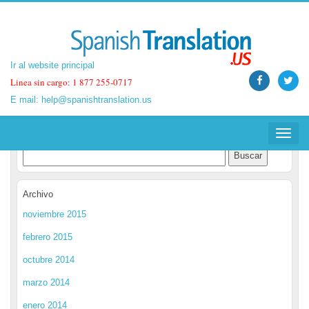
Ir al website principal
Ir al website principal
Linea sin cargo: 1 877 255-0717
Linea sin cargo: 1 877 255-0717
E mail:
E mail:
help@spanishtranslation.us
help@spanishtranslation.us
Spanish Translation Blog
Toggle
Toggle
navigat
navigat
Archivo
noviembre 2015
febrero 2015
octubre 2014
marzo 2014
enero 2014