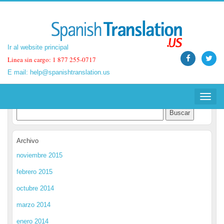
Ir al website principal
Ir al website principal
Linea sin cargo: 1 877 255-0717
Linea sin cargo: 1 877 255-0717
E mail:
E mail:
help@spanishtranslation.us
help@spanishtranslation.us
Spanish Translation Blog
Toggle
Toggle
navigat
navigat
Archivo
noviembre 2015
febrero 2015
octubre 2014
marzo 2014
enero 2014