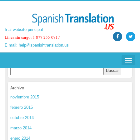
Ir al website principal
Ir al website principal
Linea sin cargo: 1 877 255-0717
Linea sin cargo: 1 877 255-0717
E mail:
E mail:
help@spanishtranslation.us
help@spanishtranslation.us
Spanish Translation Blog
Toggle
Toggle
navigat
navigat
Archivo
noviembre 2015
febrero 2015
octubre 2014
marzo 2014
enero 2014