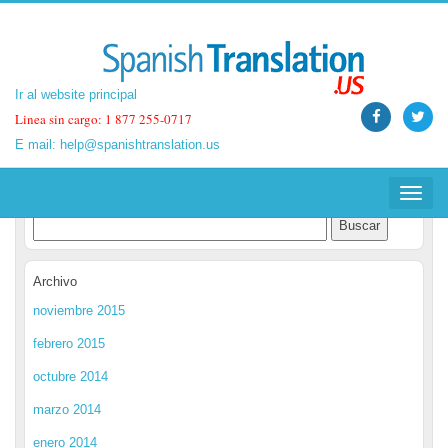
Ir al website principal
Ir al website principal
Linea sin cargo: 1 877 255-0717
Linea sin cargo: 1 877 255-0717
E mail:
E mail:
help@spanishtranslation.us
help@spanishtranslation.us
Spanish Translation Blog
Toggle
Toggle
navigat
navigat
Archivo
noviembre 2015
febrero 2015
octubre 2014
marzo 2014
enero 2014