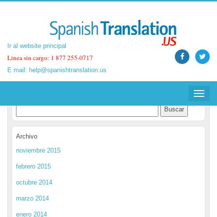
Ir al website principal
Ir al website principal
Linea sin cargo: 1 877 255-0717
Linea sin cargo: 1 877 255-0717
E mail:
E mail:
help@spanishtranslation.us
help@spanishtranslation.us
Spanish Translation Blog
Toggle
Toggle
navigat
navigat
Archivo
noviembre 2015
febrero 2015
octubre 2014
marzo 2014
enero 2014