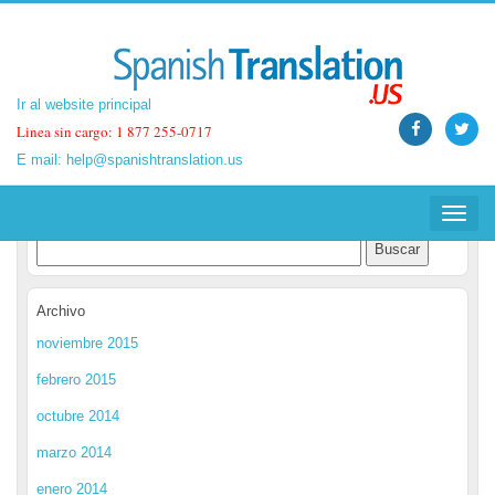
Ir al website principal
Ir al website principal
Linea sin cargo: 1 877 255-0717
Linea sin cargo: 1 877 255-0717
E mail:
E mail:
help@spanishtranslation.us
help@spanishtranslation.us
Spanish Translation Blog
Toggle
Toggle
navigat
navigat
Archivo
noviembre 2015
febrero 2015
octubre 2014
marzo 2014
enero 2014