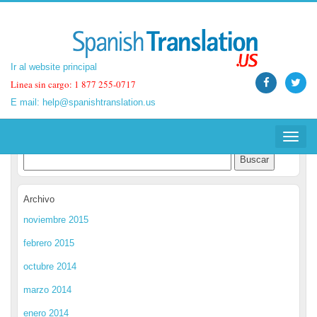
Ir al website principal
Ir al website principal
Linea sin cargo: 1 877 255-0717
Linea sin cargo: 1 877 255-0717
E mail:
E mail:
help@spanishtranslation.us
help@spanishtranslation.us
Spanish Translation Blog
Toggle
Toggle
navigat
navigat
Archivo
noviembre 2015
febrero 2015
octubre 2014
marzo 2014
enero 2014