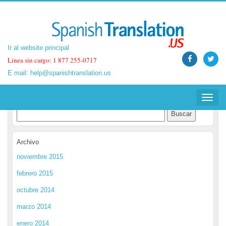
Ir al website principal
Ir al website principal
Linea sin cargo: 1 877 255-0717
Linea sin cargo: 1 877 255-0717
E mail:
E mail:
help@spanishtranslation.us
help@spanishtranslation.us
Spanish Translation Blog
Toggle
Toggle
navigat
navigat
Archivo
noviembre 2015
febrero 2015
octubre 2014
marzo 2014
enero 2014