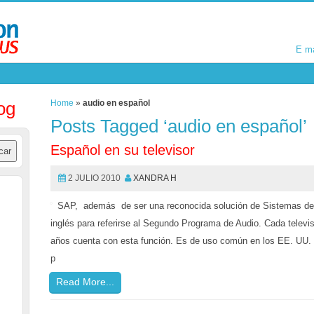
E m
E m
og
Home
»
audio en español
Posts Tagged ‘audio en español’
Español en su televisor
2 JULIO 2010
XANDRA H
SAP, además de ser una reconocida solución de Sistemas de I
inglés para referirse al Segundo Programa de Audio. Cada televi
años cuenta con esta función. Es de uso común en los EE. UU. p
p
Read More...