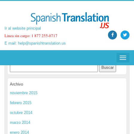
Ir al website principal
Ir al website principal
Linea sin cargo: 1 877 255-0717
Linea sin cargo: 1 877 255-0717
E mail:
E mail:
help@spanishtranslation.us
help@spanishtranslation.us
Spanish Translation Blog
Toggle
Toggle
navigat
navigat
Archivo
noviembre 2015
febrero 2015
octubre 2014
marzo 2014
enero 2014