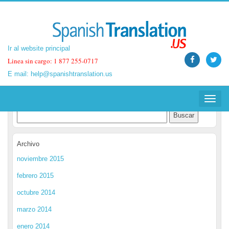
Ir al website principal
Ir al website principal
Linea sin cargo: 1 877 255-0717
Linea sin cargo: 1 877 255-0717
E mail:
E mail:
help@spanishtranslation.us
help@spanishtranslation.us
Spanish Translation Blog
Toggle
Toggle
navigat
navigat
Archivo
noviembre 2015
febrero 2015
octubre 2014
marzo 2014
enero 2014