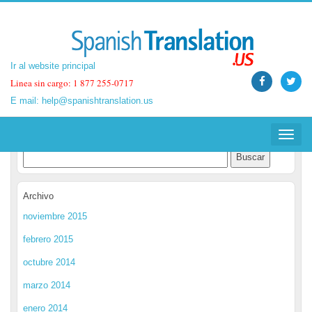
Ir al website principal
Ir al website principal
Linea sin cargo: 1 877 255-0717
Linea sin cargo: 1 877 255-0717
E mail:
E mail:
help@spanishtranslation.us
help@spanishtranslation.us
Spanish Translation Blog
Toggle
Toggle
navigat
navigat
Archivo
noviembre 2015
febrero 2015
octubre 2014
marzo 2014
enero 2014