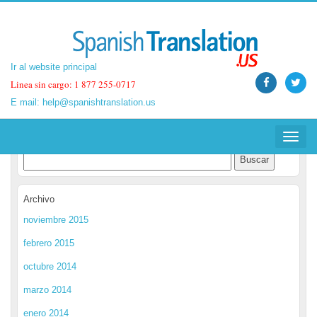
Ir al website principal
Ir al website principal
Linea sin cargo: 1 877 255-0717
Linea sin cargo: 1 877 255-0717
E mail:
E mail:
help@spanishtranslation.us
help@spanishtranslation.us
Spanish Translation Blog
Toggle
Toggle
navigat
navigat
Archivo
noviembre 2015
febrero 2015
octubre 2014
marzo 2014
enero 2014