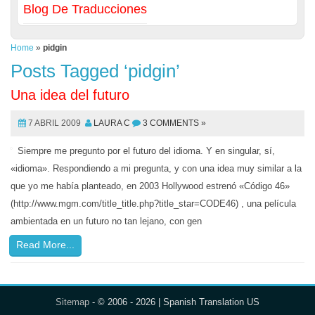
Blog De Traducciones
Home
»
pidgin
Posts Tagged ‘pidgin’
Una idea del futuro
7 ABRIL 2009
LAURA C
3 COMMENTS »
Siempre me pregunto por el futuro del idioma. Y en singular, sí,
«idioma». Respondiendo a mi pregunta, y con una idea muy similar a la
que yo me había planteado, en 2003 Hollywood estrenó «Código 46»
(http://www.mgm.com/title_title.php?title_star=CODE46) , una película
ambientada en un futuro no tan lejano, con gen
Read More...
Sitemap
- © 2006 - 2026 | Spanish Translation US