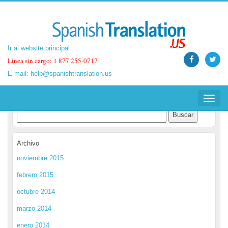
Ir al website principal
Ir al website principal
Linea sin cargo: 1 877 255-0717
Linea sin cargo: 1 877 255-0717
E mail:
E mail:
help@spanishtranslation.us
help@spanishtranslation.us
Spanish Translation Blog
Toggle
Toggle
navigat
navigat
Archivo
noviembre 2015
febrero 2015
octubre 2014
marzo 2014
enero 2014