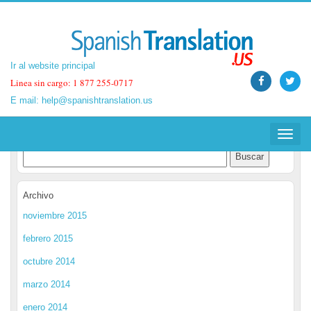
Ir al website principal
Ir al website principal
Linea sin cargo: 1 877 255-0717
Linea sin cargo: 1 877 255-0717
E mail:
E mail:
help@spanishtranslation.us
help@spanishtranslation.us
Spanish Translation Blog
Toggle
Toggle
navigat
navigat
Archivo
noviembre 2015
febrero 2015
octubre 2014
marzo 2014
enero 2014