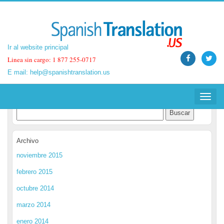
Ir al website principal
Ir al website principal
Linea sin cargo: 1 877 255-0717
Linea sin cargo: 1 877 255-0717
E mail:
E mail:
help@spanishtranslation.us
help@spanishtranslation.us
Spanish Translation Blog
Toggle
Toggle
navigat
navigat
Archivo
noviembre 2015
febrero 2015
octubre 2014
marzo 2014
enero 2014