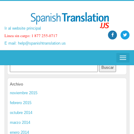
Ir al website principal
Ir al website principal
Linea sin cargo: 1 877 255-0717
Linea sin cargo: 1 877 255-0717
E mail:
E mail:
help@spanishtranslation.us
help@spanishtranslation.us
Spanish Translation Blog
Toggle
Toggle
navigat
navigat
Archivo
noviembre 2015
febrero 2015
octubre 2014
marzo 2014
enero 2014