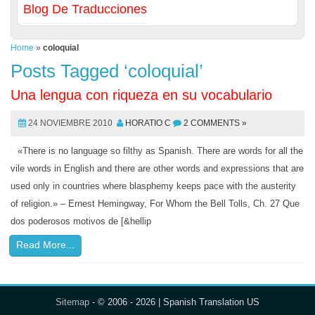
Blog De Traducciones
Home
»
coloquial
Posts Tagged ‘coloquial’
Una lengua con riqueza en su vocabulario
24 NOVIEMBRE 2010
HORATIO C
2 COMMENTS »
«There is no language so filthy as Spanish. There are words for all the
vile words in English and there are other words and expressions that are
used only in countries where blasphemy keeps pace with the austerity
of religion.» – Ernest Hemingway, For Whom the Bell Tolls, Ch. 27 Que
dos poderosos motivos de [&hellip
Read More...
Sitemap
- © 2006 - 2026 | Spanish Translation US