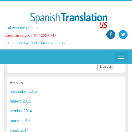
Ir al website principal
Ir al website principal
Linea sin cargo: 1 877 255-0717
Linea sin cargo: 1 877 255-0717
E mail:
E mail:
help@spanishtranslation.us
help@spanishtranslation.us
Spanish Translation Blog
Toggle
Toggle
navigat
navigat
Archivo
noviembre 2015
febrero 2015
octubre 2014
marzo 2014
enero 2014